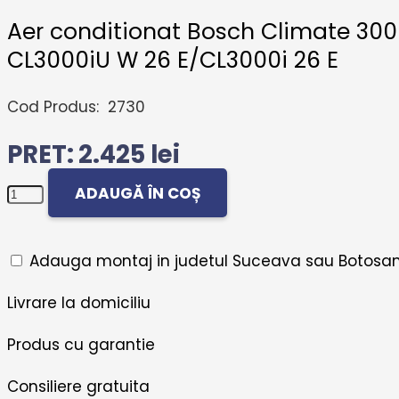
Aer conditionat Bosch Climate 3000i,
CL3000iU W 26 E/CL3000i 26 E
Cod Produs:
2730
2.425
lei
Cantitate
ADAUGĂ ÎN COȘ
Aer
conditionat
Adauga montaj in judetul Suceava sau Botosan
Bosch
Climate
Livrare la domiciliu
3000i,
Produs cu garantie
9000
BTU,
Consiliere gratuita