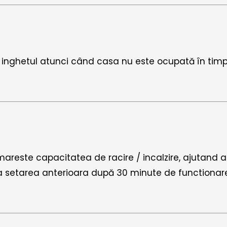
ghetul atunci când casa nu este ocupată în timpul i
areste capacitatea de racire / incalzire, ajutand as
 la setarea anterioara după 30 minute de functionar