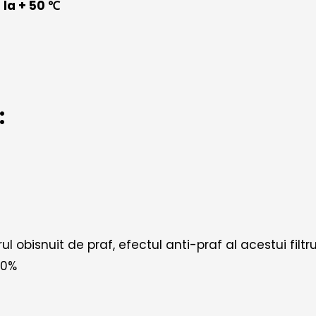
 la + 50 ℃
:
trul obisnuit de praf, efectul anti-praf al acestui fi
80%