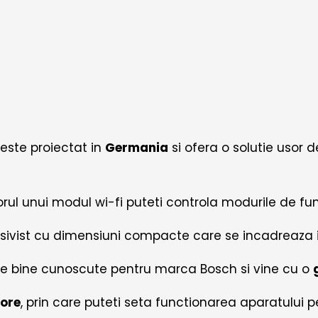
este proiectat in
Germania
si ofera o solutie usor d
orul unui modul wi-fi puteti controla modurile de fu
sivist cu dimensiuni compacte care se incadreaza i
ate bine cunoscute pentru marca Bosch si vine cu o
 ore
, prin care puteti seta functionarea aparatului p