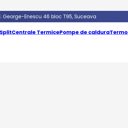
. George-Enescu 46 bloc T95, Suceava
Split
Centrale Termice
Pompe de caldura
Termo