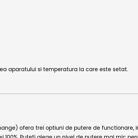
rea aparatului si temperatura la care este setat.
nge) ofera trei optiuni de putere de functionare, i
și 100%. Puteti alege un nivel de putere mai mic pe