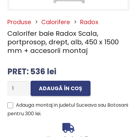
Produse
>
Calorifere
>
Radox
Calorifer baie Radox Scala,
portprosop, drept, alb, 450 x 1500
mm + accesorii montaj
536
lei
Cantitate
ADAUGĂ ÎN COȘ
Calorifer
baie
Adauga montaj in judetul Suceava sau Botosani
Radox
pentru
300 lei
.
Scala,
portprosop,
drept,