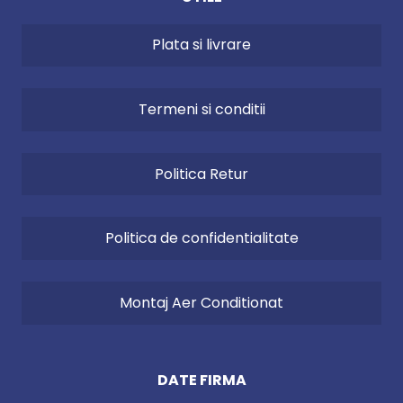
Temperatura
90
maxima de
Plata si livrare
lucru (°C)
Termeni si conditii
Putere (W)
858
Presiune
6
Politica Retur
maxima de
lucru (bar)
Politica de confidentialitate
Presiune
13
maxima de
incercare (bar)
Montaj Aer Conditionat
Nr. tevi
34
DATE FIRMA
Latime (mm)
450