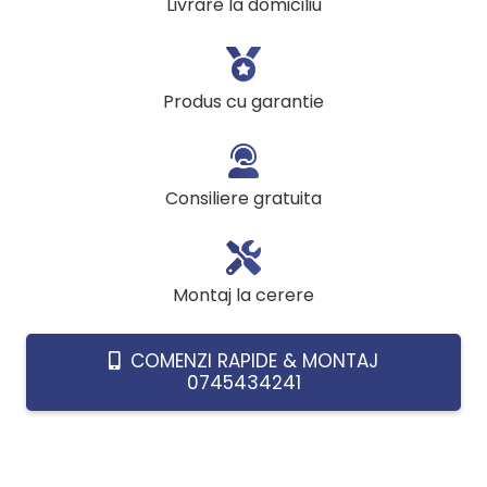
Livrare la domiciliu
alb,
450
x
Produs cu garantie
1500
mm
+
Consiliere gratuita
accesorii
montaj
Montaj la cerere
COMENZI RAPIDE & MONTAJ
0745434241