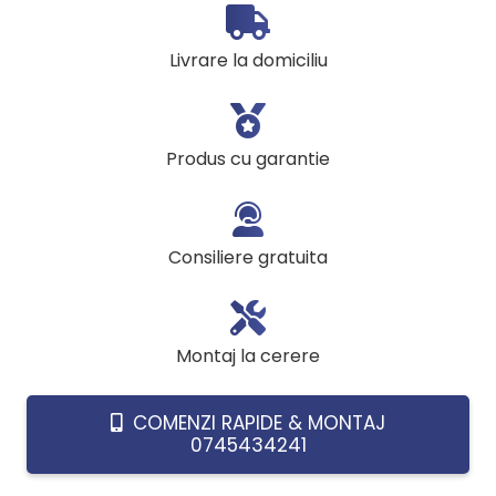
cu
tiraj
Livrare la domiciliu
fortat
Protherm
Lynx
Produs cu garantie
30,
30
kW,
Consiliere gratuita
clasa
A,
ecran
Montaj la cerere
digital,
prep.
COMENZI RAPIDE & MONTAJ
ACM
0745434241