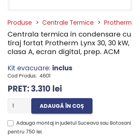
Produse
>
Centrale Termice
>
Protherm
Centrala termica in condensare cu
tiraj fortat Protherm Lynx 30, 30 kW,
clasa A, ecran digital, prep. ACM
Kit evacuare:
inclus
Cod Produs:
4601
3.310
lei
Cantitate
ADAUGĂ ÎN COȘ
Centrala
termica
Adauga montaj in judetul Suceava sau Botosani
in
pentru
750 lei
.
condensare