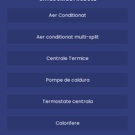
de camera potrivit, asigura un confort ridicat de
caldua, precum si o economie de combustibil.
Aer Conditionat
Producatorul centralelor temice Protherm face
parte din Grupul Vaillant.
Aer conditionat multi-split
Punerea in functiune (PIF)
a echipamentului de
incalzire este gratuita, fiind asigurata prin
Centrale Termice
intermediul retelei de service autorizat de catre
reprezentantul legal in Romania al producatorului.
Pompe de caldura
Garantia produselor este conditionata de
realizarea punerii in functiune de catre un centru
service autorizat.
Termostate centrala
Conditii ce trebuiesc indeplinite pentru
programarea PIF:
centrala trebuie racordata si alimentata cu
Calorifere
apa, gaz si curent electric; racordurile raman