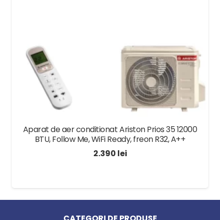
Protectie antiblocare pompa
Protectie antiblocare vana cu 3 cai
Protectie anti-inghet
Schimbator de caldura din aliaj aluminiu-siliciu
Aprindere electronica si sistem de diagnoza
Functioneaza cu un debit scazut la
prepararea de apa calda menajera
Zgomot scazut
Aparat de aer conditionat Ariston Prios 35 12000
BTU, Follow Me, WiFi Ready, freon R32, A++
Utilizarea tehnicii condesatiei ajuta la reducerea
2.390
lei
consumului de combustibil cu pana la 17% fata de
cazanele clasice si cu pana la 33% fata de
cazanele pe gaz de generatie veche.
Termostat de camera
. Utilizara unui termostat
CATEGORI DE PRODUSE