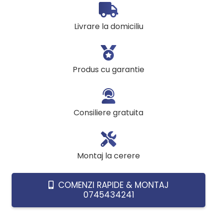
cu
tiraj
Livrare la domiciliu
fortat
Protherm
Lynx
Produs cu garantie
35,
35
kW,
Consiliere gratuita
clasa
A,
ecran
Montaj la cerere
digital,
prep.
COMENZI RAPIDE & MONTAJ
ACM
0745434241