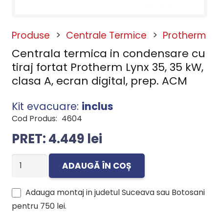
Produse
>
Centrale Termice
>
Protherm
Centrala termica in condensare cu
tiraj fortat Protherm Lynx 35, 35 kW,
clasa A, ecran digital, prep. ACM
Kit evacuare:
inclus
Cod Produs:
4604
4.449
lei
Cantitate
ADAUGĂ ÎN COȘ
Centrala
termica
Adauga montaj in judetul Suceava sau Botosani
in
pentru
750 lei
.
condensare