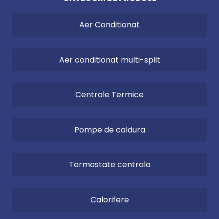
de camera potrivit, asigura un confort ridicat de
caldua, precum si o economie de combustibil.
Aer Conditionat
Producatorul centralelor temice Protherm face
parte din Grupul Vaillant.
Aer conditionat multi-split
Punerea in functiune (PIF)
a echipamentului de
incalzire este gratuita, fiind asigurata prin
Centrale Termice
intermediul retelei de service autorizat de catre
reprezentantul legal in Romania al producatorului.
Pompe de caldura
Garantia produselor este conditionata de
realizarea punerii in functiune de catre un centru
service autorizat.
Termostate centrala
Conditii ce trebuiesc indeplinite pentru
programarea PIF:
centrala trebuie racordata si alimentata cu
Calorifere
apa, gaz si curent electric; racordurile raman