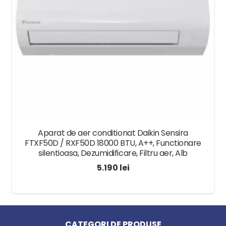
Protectie antiblocare pompa
Protectie antiblocare vana cu 3 cai
Protectie anti-inghet
Schimbator de caldura din aliaj aluminiu-siliciu
Aprindere electronica si sistem de diagnoza
Functioneaza cu un debit scazut la
prepararea de apa calda menajera
Zgomot scazut
Aparat de aer conditionat Daikin Sensira
FTXF50D / RXF50D 18000 BTU, A++, Functionare
Utilizarea tehnicii condesatiei ajuta la reducerea
silentioasa, Dezumidificare, Filtru aer, Alb
consumului de combustibil cu pana la 17% fata de
5.190
lei
cazanele clasice si cu pana la 33% fata de
cazanele pe gaz de generatie veche.
Termostat de camera
. Utilizara unui termostat
CATEGORI DE PRODUSE